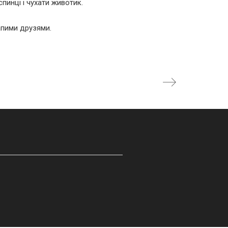
пинці і чухати животик.
апими друзями.