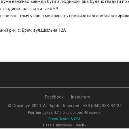
м дуже важливо завжди бути з людиною, яка буде їх гладити по с
 людини», але і коти також!!
гостям і тому у нас є можливість проживати зі своїми чотирил
ький р-н, с. Бреч, вул.Шкільна 12А
Facebook
Instagram
© Copyright 2020. All Rights Reserved
+38 (050) 338-34-34
Рейтинг сайту:
4.7
з
5
на основе
46
оцінок.
Brech Resort & SPA
База відпочинку «Brech»