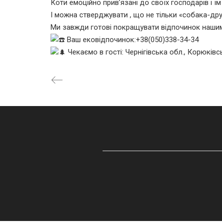
Коти емоційно прив’язані до своїх господарів і ї
І можна стверджувати , що не тільки «собака-друг
Ми завжди готові покращувати відпочинок нашим 
Ваш ековідпочинок:+38(050)338-34-34
Чекаємо в гості: Чернігівська обл., Корюківс