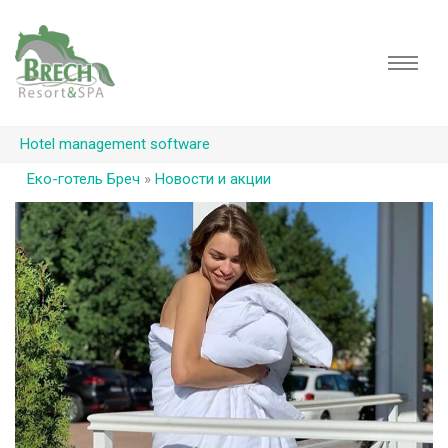
Hotel management software
Еко-готель Бреч
»
Новости и акции