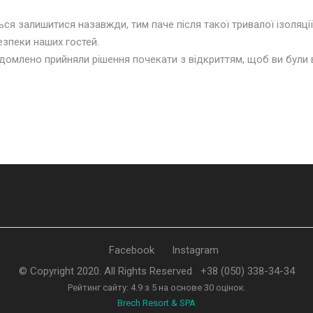
ься залишитися назавжди, тим паче після такої тривалої ізоляці
езпеки наших гостей
.
ідомлено прийняли рішення почекати з відкриттям, щоб ви були 
Facebook
Instagram
© Copyright 2020. All Rights Reserved
+38 (050) 338-34-34
Рейтинг сайту:
4.9
з
5
на основе
30
оцінок.
Brech Resort & SPA