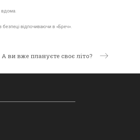
ї вдома.
в безпеці відпочиваючи в «Бреч»
.
А ви вже плануєте своє літо?