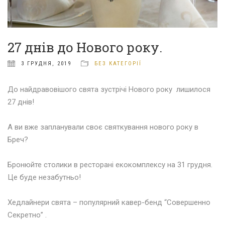
27 днів до Нового року.
3 ГРУДНЯ, 2019
БЕЗ КАТЕГОРІЇ
До найдравовішого свята зустрічі Нового року лишилося
27 днів!
⠀⠀⠀⠀⠀⠀⠀⠀
А ви вже запланували своє святкування нового року в
Бреч?
⠀⠀⠀⠀⠀⠀⠀⠀
Бронюйте столики в ресторані екокомплексу на 31 грудня.
Це буде незабутньо!
⠀⠀⠀⠀⠀⠀⠀⠀
Хедлайнери свята – популярний кавер-бенд “Совершенно
Секретно” .