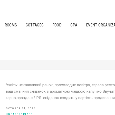
ROOMS
COTTAGES
FOOD
SPA
EVENT ORGANIZ
Уявіть: неквапливий ранок, прохолодне повітря, тераса ресто
ваш смачний сніданок з ароматною чашкою капучіно Звучит
гарно,правда ж? P.S. сніданок входить у вартість продивання
OCTOBER 24, 2022
UNCATEGORIZED