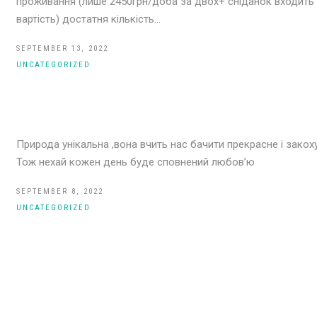
проживання (лише 2450грн/доба за двох+ сніданок входить 
вартість) достатня кількість…
SEPTEMBER 13, 2022
UNCATEGORIZED
Природа унікальна ,вона вчить нас бачити прекрасне і закох
Тож нехай кожен день буде сповнений любов’ю
SEPTEMBER 8, 2022
UNCATEGORIZED