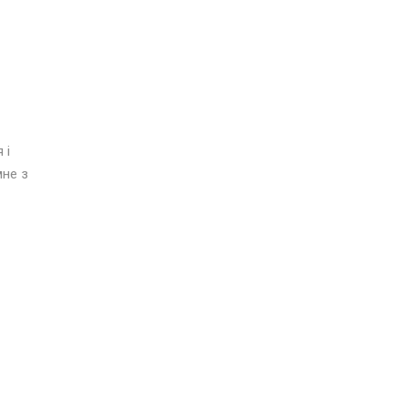
 і
мне з