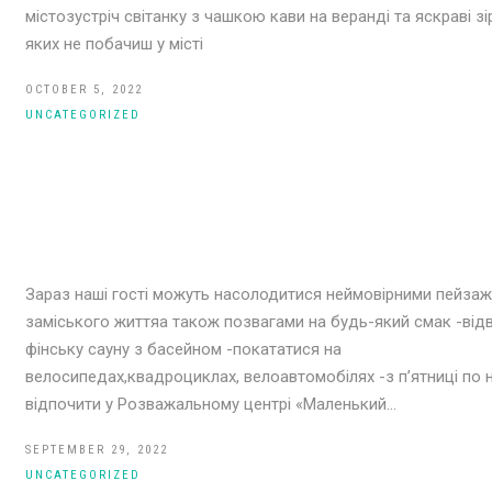
містозустріч світанку з чашкою кави на веранді та яскраві зі
яких не побачиш у місті
OCTOBER 5, 2022
UNCATEGORIZED
Зараз наші гості можуть насолодитися неймовірними пейза
заміського життяа також позвагами на будь-який смак -від
фінську сауну з басейном -покататися на
велосипедах,квадроциклах, велоавтомобілях -з п’ятниці по 
відпочити у Розважальному центрі «Маленький…
SEPTEMBER 29, 2022
UNCATEGORIZED