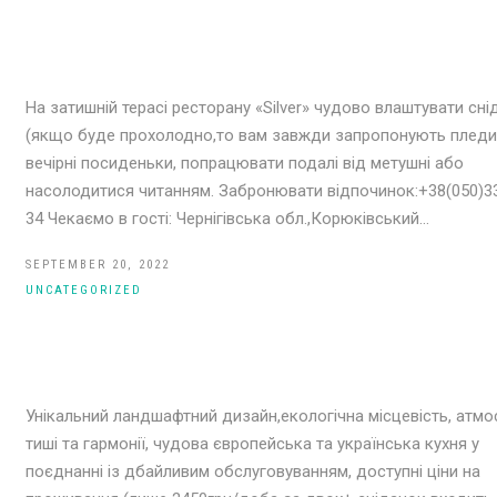
На затишній терасі ресторану «Silver» чудово влаштувати сні
(якщо буде прохолодно,то вам завжди запропонують пледи
вечірні посиденьки, попрацювати подалі від метушні або
насолодитися читанням. Забронювати відпочинок:+38(050)3
34 Чекаємо в гості: Чернігівська обл.,Корюківський…
SEPTEMBER 20, 2022
UNCATEGORIZED
Унікальний ландшафтний дизайн,екологічна місцевість, атм
тиші та гармонії, чудова європейська та українська кухня у
поєднанні із дбайливим обслуговуванням, доступні ціни на