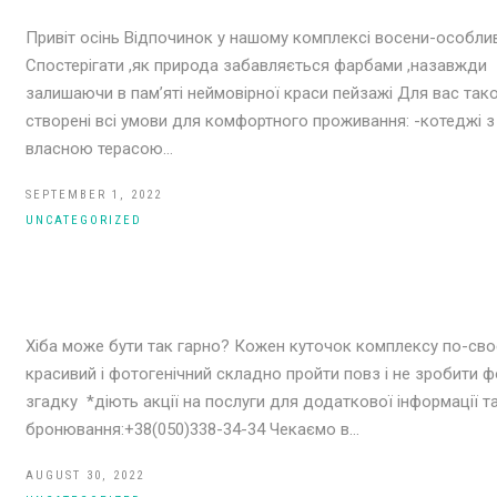
Привіт осінь Відпочинок у нашому комплексі восени-особли
Спостерігати ,як природа забавляється фарбами ,назавжди
залишаючи в пам’яті неймовірної краси пейзажі Для вас так
створені всі умови для комфортного проживання: -котеджі з
власною терасою…
SEPTEMBER 1, 2022
UNCATEGORIZED
Хіба може бути так гарно? Кожен куточок комплексу по-св
красивий і фотогенічний складно пройти повз і не зробити ф
згадку *діють акції на послуги для додаткової інформації т
бронювання:+38(050)338-34-34 Чекаємо в…
AUGUST 30, 2022