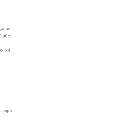
данок
) або
38-34-
осфера