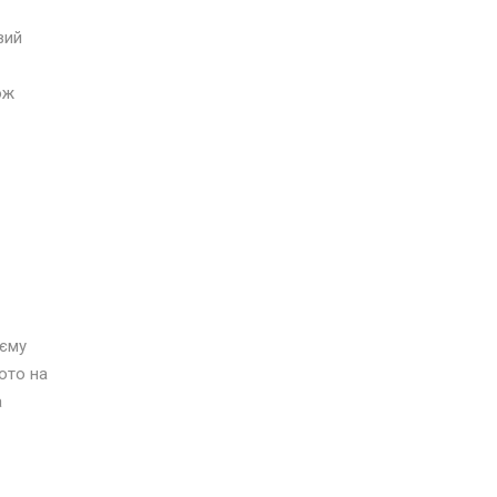
вий
ож
оєму
ото на
а