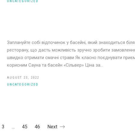
UNCATEGORIZED
Заплануйте собі відпочинок у басейні, який знаходиться біля
ресторану, що дасть можливість зручно зробити замовлення
швидко отримати смачні страви Як класно поєднувати приє
корисним Сауна та басейн «Сільвер» Ціна за…
AUGUST 23, 2022
UNCATEGORIZED
3
…
45
46
Next