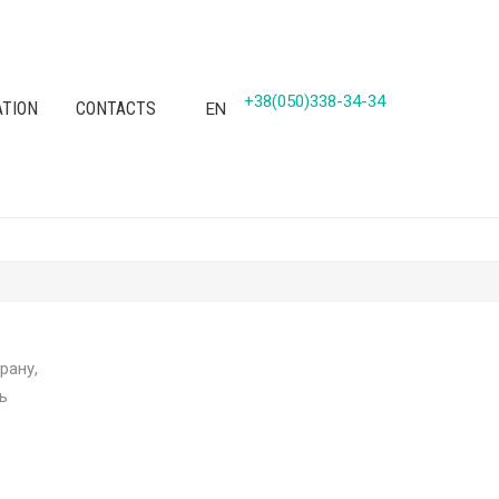
+38(050)338-34-34
ATION
CONTACTS
EN
рану,
ь