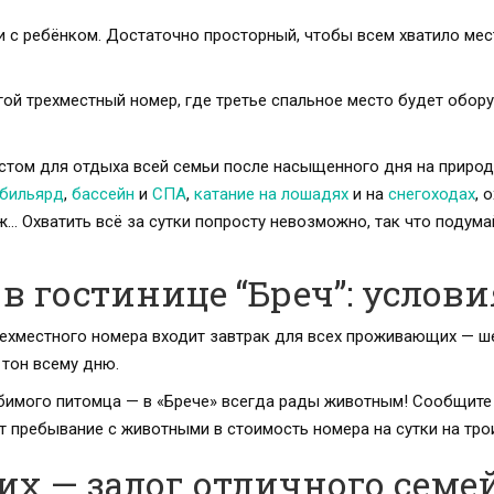
 с ребёнком. Достаточно просторный, чтобы всем хватило мест
ой трехместный номер, где третье спальное место будет обору
том для отдыха всей семьи после насыщенного дня на природе
бильярд
,
бассейн
и
СПА
,
катание на лошадях
и на
снегоходах
, 
аж… Охватить всё за сутки попросту невозможно, так что подума
в гостинице “Бреч”: услов
трехместного номера входит завтрак для всех проживающих — 
 тон всему дню.
юбимого питомца — в «Брече» всегда рады животным! Сообщите
т пребывание с животными в стоимость номера на сутки на тро
оих — залог отличного семе