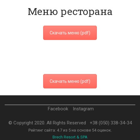
Меню ресторана
Скачать меню (pdf)
Скачать меню (pdf)
Facebook
Instagram
© Copyright 2020. All Rights Reserved
+38 (050) 338-34-34
Рейтинг сайта:
4.7
из
5
на основе
54
оценок.
Brech Resort & SPA