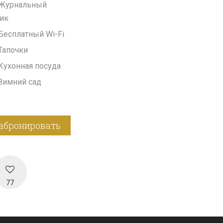
Журнальный
ик
Бесплатный Wi-Fi
Тапочки
Кухонная посуда
Зимний сад
абронировать
77