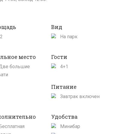
ощадь
Вид
м2
На парк
льное место
Гости
Две большие
4+1
вати
Питание
Завтрак включен
полнительно
Удобства
Бесплатная
Минибар