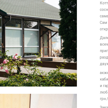
Котт
сосн
сама
Сам 
откр
Дале
все
приг
разд
двух
акже
каби
и га
люби
грн.
Заез