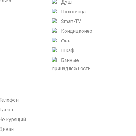
ковка
Душ
Полотенца
Smart-TV
Кондиционер
Фен
Шкаф
Банные
принадлежности
Телефон
Туалет
Не курящий
Диван