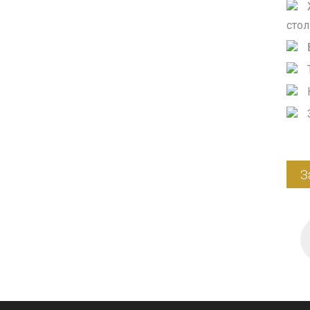
стол
З