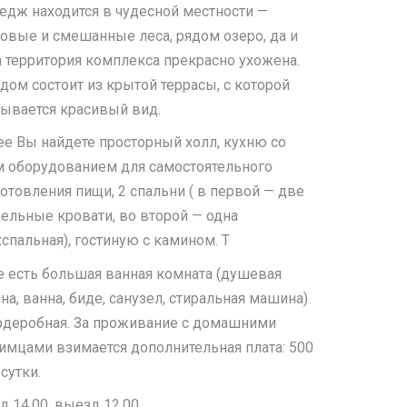
едж находится в чудесной местности —
овые и смешанные леса, рядом озеро, да и
 территория комплекса прекрасно ухожена.
дом состоит из крытой террасы, с которой
ывается красивый вид.
е Вы найдете просторный холл, кухню со
м оборудованием для самостоятельного
отовления пищи, 2 спальни ( в первой — две
ельные кровати, во второй — одна
спальная), гостиную с камином. Т
 есть большая ванная комната (душевая
на, ванна, биде, санузел, стиральная машина)
рдеробная. За проживание с домашними
мцами взимается дополнительная плата: 500
/сутки.
д 14.00, выезд 12.00.