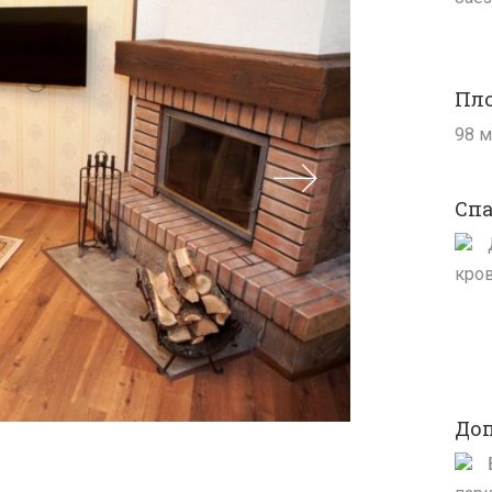
Пл
98 
Спа
кро
До